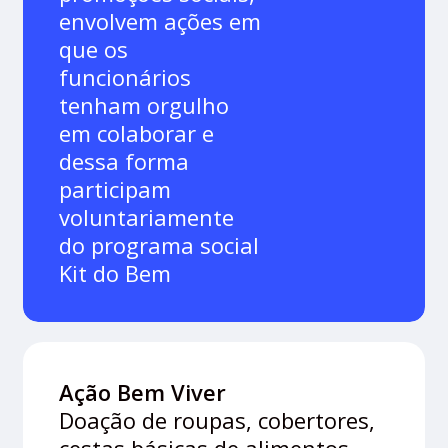
envolvem ações em
que os
funcionários
tenham orgulho
em colaborar e
dessa forma
participam
voluntariamente
do programa social
Kit do Bem
Ação Bem Viver
Doação de roupas, cobertores,