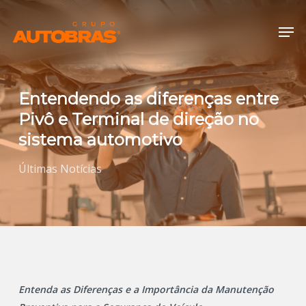
Skip
Menu
Men
to
main
content
Entendendo as diferenças entre
Pivô e Terminal de direção no
sistema automotivo
Últimas Notícias
Entenda as Diferenças e a Importância da Manutenção